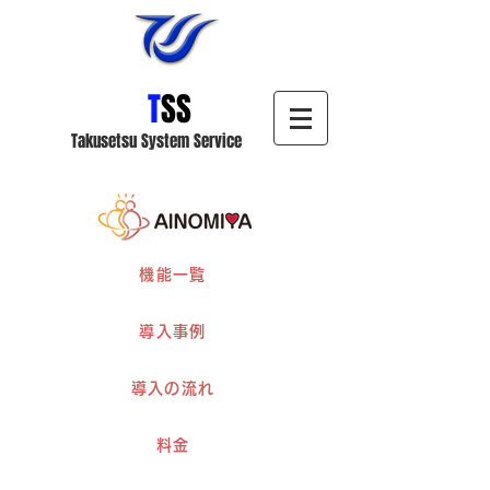
T
SS
Takusetsu
System Service
機能一覧
導入事例
導入の流れ
料金