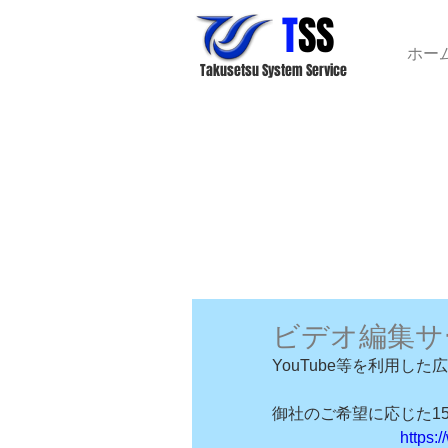
T
SS
ホー
Takusetsu
System Service
ビデオ編集サ
YouTube等を利用し
御社のご希望に応じた15
https: