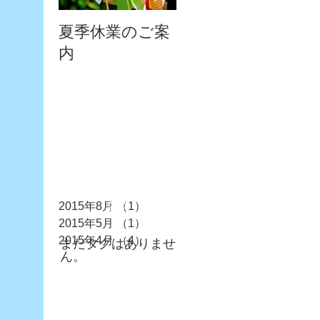
夏季休業のご案
弊社の一般事務
G
内
員の募集につい
て
アーカイブ
タグ
2015年8月
（1）
1件の記事
2015年5月
（1）
1件の記事
2015年4月
（4）
4件の記事
まだタグはありませ
ん。