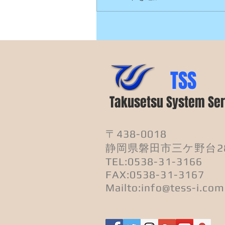
TSS
Takusetsu
System Ser
〒438-0018
静岡県磐田市三ケ野台28
TEL:0538-31-3166
FAX:0538-31-3167
Mailto:
info@tess-i.com